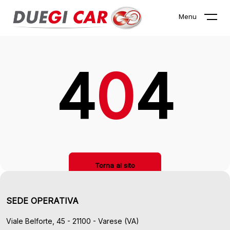
La pagina che stai cercando non
Menu
esiste!
4
0
4
Torna al sito
SEDE OPERATIVA
Viale Belforte, 45 - 21100 - Varese (VA)