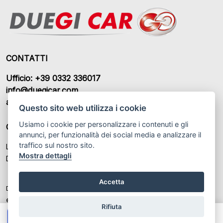
CONTATTI
Ufficio: +39 0332 336017
info@duegicar.com
amministrazione@duegicar.com
Questo sito web utilizza i cookie
Usiamo i cookie per personalizzare i contenuti e gli
ORARI DI APERTURA
annunci, per funzionalità dei social media e analizzare il
traffico sul nostro sito.
Lunedì – Sabato: 09:00 - 12:30 / 14:30 - 19:00
Mostra dettagli
Domenica: Chiuso
Accetta
DUEGI CAR S.R.L. P.IVA: IT 03459370122
© Another site by
Gestionale auto
LabyCar (2025)
Rifiuta
Chiama
Whatsapp
Contatta