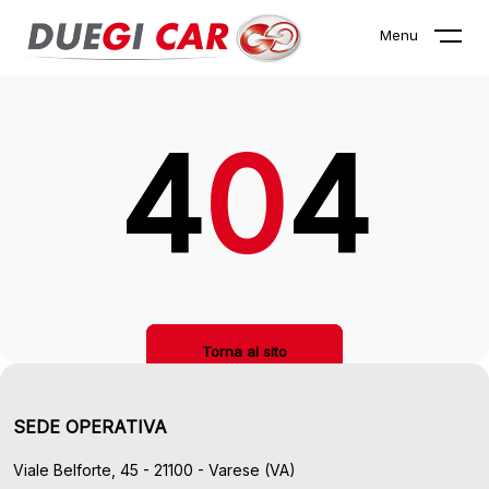
La pagina che stai cercando non
Menu
esiste!
4
0
4
Torna al sito
SEDE OPERATIVA
Viale Belforte, 45 - 21100 - Varese (VA)