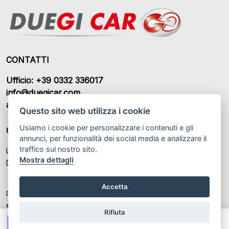
CONTATTI
Ufficio: +39 0332 336017
info@duegicar.com
amministrazione@duegicar.com
Questo sito web utilizza i cookie
Usiamo i cookie per personalizzare i contenuti e gli
ORARI DI APERTURA
annunci, per funzionalità dei social media e analizzare il
traffico sul nostro sito.
Lunedì – Sabato: 09:00 - 12:30 / 14:30 - 19:00
Mostra dettagli
Domenica: Chiuso
Accetta
DUEGI CAR S.R.L. P.IVA: IT 03459370122
© Another site by
Gestionale auto
LabyCar (2025)
Rifiuta
Chiama
Whatsapp
Contatta