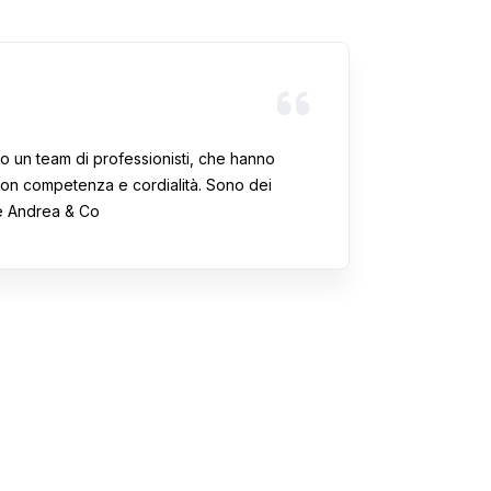
Simon
to un team di professionisti, che hanno
Top!
 con competenza e cordialità. Sono dei
Che dir
ie Andrea & Co
seguito
Sono de