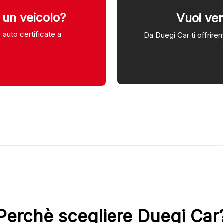
i un veicolo?
Vuoi ven
 auto certificate a
Da Duegi Car ti offrirem
Perchè scegliere Duegi Car