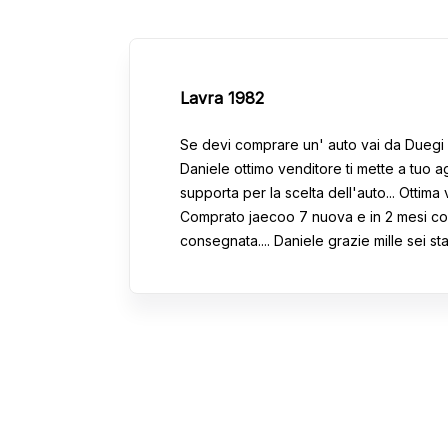
Lavra 1982
uova
Se devi comprare un' auto vai da Duegi 
 la
Daniele ottimo venditore ti mette a tuo agi
. Ho
supporta per la scelta dell'auto... Ottima 
ente
Comprato jaecoo 7 nuova e in 2 mesi c
que
consegnata.... Daniele grazie mille sei sta