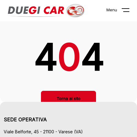
La pagina che stai cercando non
Menu
esiste!
4
0
4
Torna al sito
SEDE OPERATIVA
Viale Belforte, 45 - 21100 - Varese (VA)