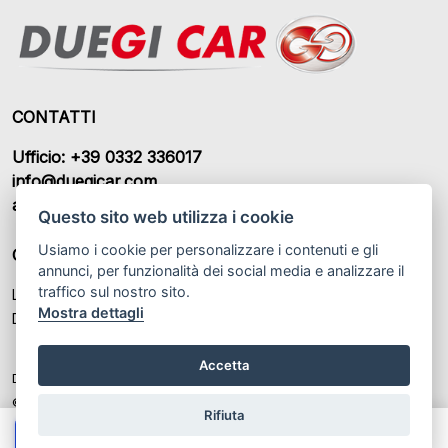
CONTATTI
Ufficio: +39 0332 336017
info@duegicar.com
amministrazione@duegicar.com
Questo sito web utilizza i cookie
Usiamo i cookie per personalizzare i contenuti e gli
ORARI DI APERTURA
annunci, per funzionalità dei social media e analizzare il
traffico sul nostro sito.
Lunedì – Sabato: 09:00 - 12:30 / 14:30 - 19:00
Mostra dettagli
Domenica: Chiuso
Accetta
DUEGI CAR S.R.L. P.IVA: IT 03459370122
© Another site by
Gestionale auto
LabyCar (2025)
Rifiuta
Chiama
Whatsapp
Contatta