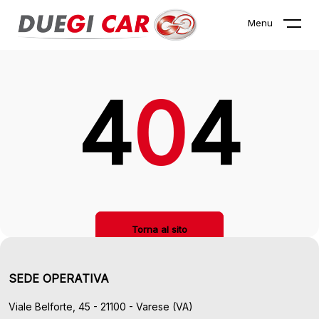
La pagina che stai cercando non
Menu
esiste!
4
0
4
Torna al sito
SEDE OPERATIVA
Viale Belforte, 45 - 21100 - Varese (VA)