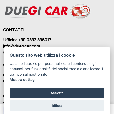
CONTATTI
Ufficio: +39 0332 336017
info@duegicar.com
amministrazione@duegicar.com
Questo sito web utilizza i cookie
Usiamo i cookie per personalizzare i contenuti e gli
ORARI DI APERTURA
annunci, per funzionalità dei social media e analizzare il
traffico sul nostro sito.
Lunedì – Sabato: 09:00 - 12:30 / 14:30 - 19:00
Mostra dettagli
Domenica: Chiuso
Accetta
DUEGI CAR S.R.L. P.IVA: IT 03459370122
© Another site by
Gestionale auto
LabyCar (2025)
Rifiuta
Chiama
Whatsapp
Contatta