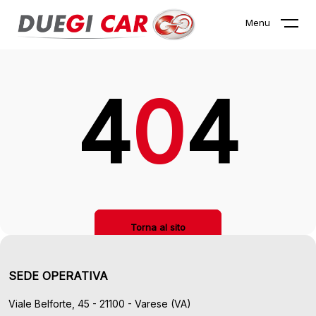
La pagina che stai cercando non
Menu
esiste!
4
0
4
Torna al sito
SEDE OPERATIVA
Viale Belforte, 45 - 21100 - Varese (VA)