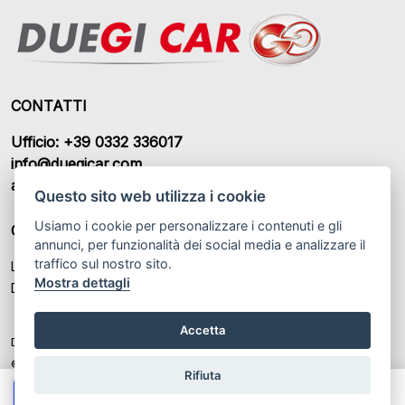
CONTATTI
Ufficio: +39 0332 336017
info@duegicar.com
amministrazione@duegicar.com
Questo sito web utilizza i cookie
Usiamo i cookie per personalizzare i contenuti e gli
ORARI DI APERTURA
annunci, per funzionalità dei social media e analizzare il
traffico sul nostro sito.
Lunedì – Sabato: 09:00 - 12:30 / 14:30 - 19:00
Mostra dettagli
Domenica: Chiuso
Accetta
DUEGI CAR S.R.L. P.IVA: IT 03459370122
© Another site by
Gestionale auto
LabyCar (2025)
Rifiuta
Chiama
Whatsapp
Contatta