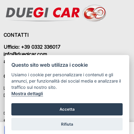
CONTATTI
Ufficio: +39 0332 336017
info@duegicar.com
amministrazione@duegicar.com
Questo sito web utilizza i cookie
Usiamo i cookie per personalizzare i contenuti e gli
ORARI DI APERTURA
annunci, per funzionalità dei social media e analizzare il
traffico sul nostro sito.
Lunedì – Sabato: 09:00 - 12:30 / 14:30 - 19:00
Mostra dettagli
Domenica: Chiuso
Accetta
DUEGI CAR S.R.L. P.IVA: IT 03459370122
© Another site by
Gestionale auto
LabyCar (2025)
Rifiuta
Chiama
Whatsapp
Contatta