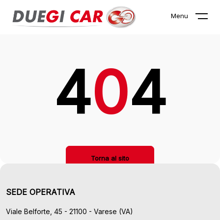
La pagina che stai cercando non
Menu
esiste!
4
0
4
Torna al sito
SEDE OPERATIVA
Viale Belforte, 45 - 21100 - Varese (VA)